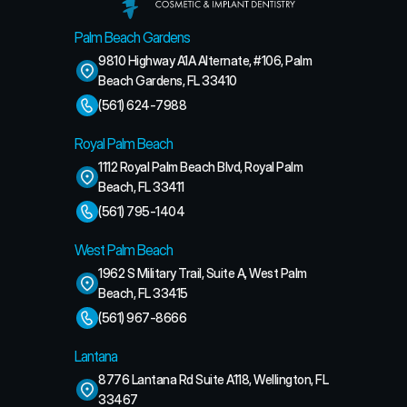
Palm Beach Gardens
9810 Highway A1A Alternate, #106, Palm 
Beach Gardens, FL 33410
(561) 624-7988
Royal Palm Beach
1112 Royal Palm Beach Blvd, Royal Palm 
Beach, FL 33411
(561) 795-1404
West Palm Beach
1962 S Military Trail, Suite A, West Palm 
Beach, FL 33415
(561) 967-8666
Lantana
8776 Lantana Rd Suite A118, Wellington, FL 
33467