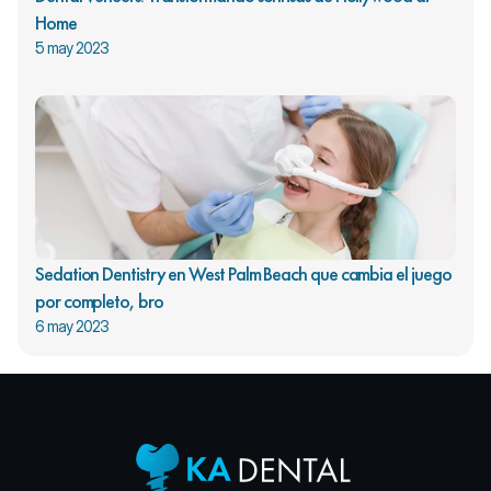
Home
5 may 2023
Sedation Dentistry en West Palm Beach que cambia el juego 
por completo, bro
6 may 2023