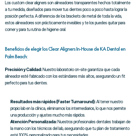
Los custom clear aligners son alineadores transparentes hechos totalmente 
a tu medida, diseñados para mover tus dientes poco a poco hasta lograr la 
posición perfecta. A diferencia de los brackets de metal de toda la vida, 
estos alineadores son prácticamente invisibles y te los puedes quitar para 
comer y para tu rutina de higiene oral.
Beneficios de elegir los Clear Aligners In-House de KA Dental en 
Palm Beach:
Precisión y Calidad:
 Nuestro laboratorio on-site garantiza que cada 
alineador esté fabricado con los estándares más altos, asegurando un fit 
perfecto para tus dientes.
Resultados más rápidos (Faster Turnaround):
 Al tener nuestro 
propio lab en la clínica, eliminamos los intermediarios, lo que nos permite 
una producción y ajustes mucho más rápidos.
Atención Personalizada:
 Nuestros profesionales dentales trabajan de 
la mano con los técnicos del lab, asegurando que tu plan de tratamiento 
esté 100% personalizado para tus necesidades.