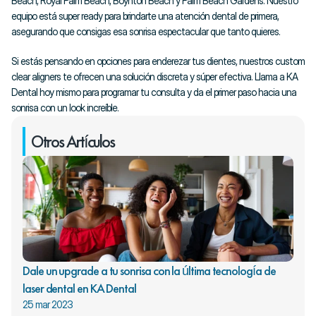
Beach, Royal Palm Beach, Boynton Beach y Palm Beach Gardens. Nuestro 
equipo está super ready para brindarte una atención dental de primera, 
asegurando que consigas esa sonrisa espectacular que tanto quieres.
Si estás pensando en opciones para enderezar tus dientes, nuestros custom 
clear aligners te ofrecen una solución discreta y súper efectiva. Llama a KA 
Dental hoy mismo para programar tu consulta y da el primer paso hacia una 
sonrisa con un look increíble.
Otros Artículos
Dale un upgrade a tu sonrisa con la última tecnología de 
laser dental en KA Dental
25 mar 2023