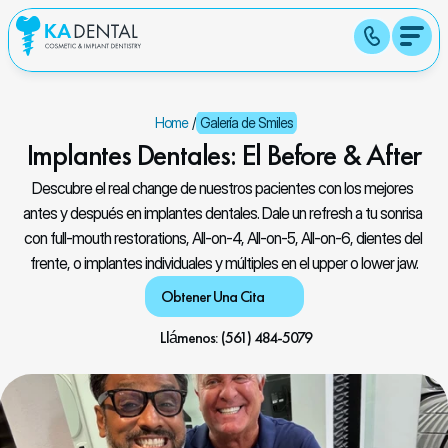
Home
/
Galería de Smiles
Implantes Dentales: El Before & After
Descubre el real change de nuestros pacientes con los mejores 
antes y después en implantes dentales. Dale un refresh a tu sonrisa 
con full-mouth restorations, All-on-4, All-on-5, All-on-6, dientes del 
frente, o implantes individuales y múltiples en el upper o lower jaw.
Obtener Una Cita
Llámenos: (561) 484-5079