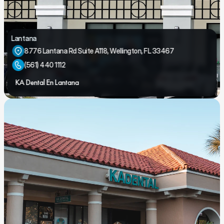
Lantana
8776 Lantana Rd Suite A118, Wellington, FL 33467
(561) 440 1112
KA Dental En Lantana