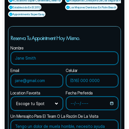
4 Locations Súper Convenient, ¡vete Ya!
Aceptamos La Mayoría De Los Seguros PPO (¡cla
Establecido En El 2012
Los Mejores Dentistas En Palm Beach
Appointments Súper Easy
Reserva Tu Appointment Hoy Mismo.
Nombre
Email
Celular
Location Favorita
Fecha Preferida
Un Mensajito Para El Team O La Razón De La Visita