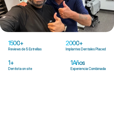
1500
+
2000
+
Reviews de 5 Estrellas
Implantes Dentales Placed
1
+
1
Años
Dentista on site
Experiencia Combinada