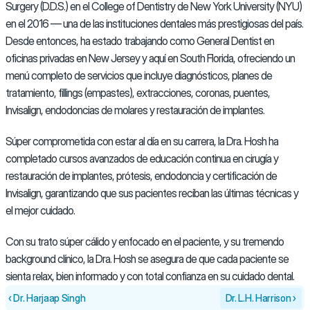
Surgery (D.D.S.) en el College of Dentistry de New York University (NYU) 
en el 2016 — una de las instituciones dentales más prestigiosas del país. 
Desde entonces, ha estado trabajando como General Dentist en 
oficinas privadas en New Jersey y aquí en South Florida, ofreciendo un 
menú completo de servicios que incluye diagnósticos, planes de 
tratamiento, fillings (empastes), extracciones, coronas, puentes, 
Invisalign, endodoncias de molares y restauración de implantes.
Súper comprometida con estar al día en su carrera, la Dra. Hosh ha 
completado cursos avanzados de educación continua en cirugía y 
restauración de implantes, prótesis, endodoncia y certificación de 
Invisalign, garantizando que sus pacientes reciban las últimas técnicas y 
el mejor cuidado.
Con su trato súper cálido y enfocado en el paciente, y su tremendo 
background clínico, la Dra. Hosh se asegura de que cada paciente se 
sienta relax, bien informado y con total confianza en su cuidado dental.
‹ Dr. Harjaap Singh
Dr. L.H. Harrison ›