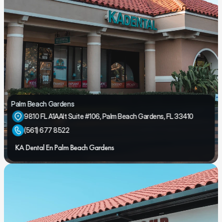
Palm Beach Gardens
9810 FL A1AAlt Suite #106, Palm Beach Gardens, FL 33410
(561) 677 8522
KA Dental En Palm Beach Gardens