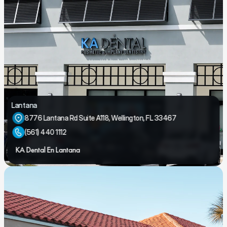
Lantana
8776 Lantana Rd Suite A118, Wellington, FL 33467
(561) 440 1112
KA Dental En Lantana