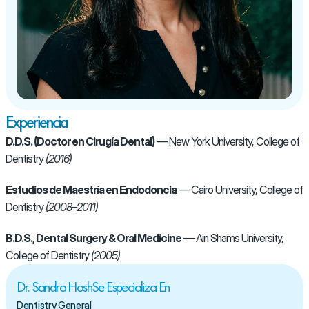
Experiencia
D.D.S. (Doctor en Cirugía Dental)
 — New York University, College of 
Dentistry 
(2016)
Estudios de Maestría en Endodoncia
 — Cairo University, College of 
Dentistry 
(2008–2011)
B.D.S., Dental Surgery & Oral Medicine
 — Ain Shams University, 
College of Dentistry 
(2005)
Dr. Sandra HoshSe Especializa En
Dentistry General