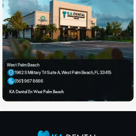
West Palm Beach
1962 S Military Trl Suite A, West Palm Beach, FL 33415
(561) 967 8666
KA Dental En West Palm Beach